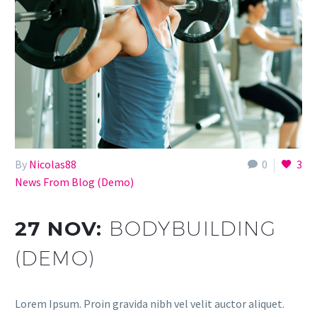
By
Nicolas88
0
3
News From Blog (Demo)
27 NOV:
BODYBUILDING
(DEMO)
Lorem Ipsum. Proin gravida nibh vel velit auctor aliquet.