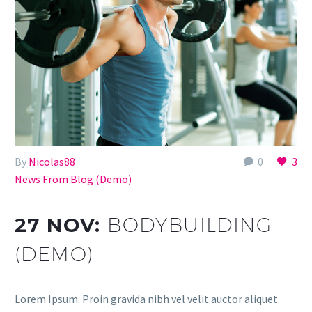
By
Nicolas88
0
3
News From Blog (Demo)
27 NOV:
BODYBUILDING
(DEMO)
Lorem Ipsum. Proin gravida nibh vel velit auctor aliquet.