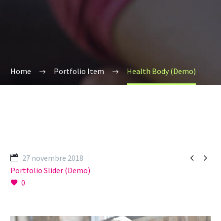
Home
Portfolio Item
Health Body (Demo)


27 novembre 2018
Portfolio Slider (Demo)
0