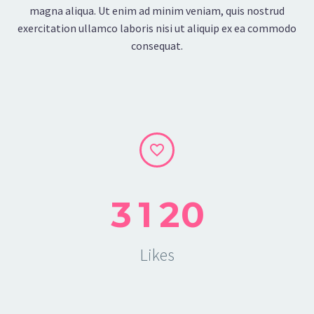
magna aliqua. Ut enim ad minim veniam, quis nostrud
exercitation ullamco laboris nisi ut aliquip ex ea commodo
consequat.


3
1
2
0
Likes